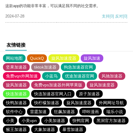
这款app的功能非常丰富，可以满足我不同的社交需求。
2024-07-28
支持
[0]
反对
[0]
友情链接
网站地图
QuickQ
旋风加速度器
旋风加速
坚果加速器
tiktok加速器
狗急加速器官网
免费vqn外网加速
小蓝鸟
优途加速器官网
风驰加速器
旋风加速器
免费vps加速器外网苹果版
旋风加速度器
快连加速器
快连加速器官网入口
原子加速器
快鸭加速器
快柠檬加速器
旋风加速度器
外网网址导航
软件中心
雷霆加速
狂飙加速器
哔咔漫画
瑞乐小说
小美
小美vpn
小美加速器
快鸭官网
黑洞官方加速器
猴王加速器
大象加速器
暴雪加速器