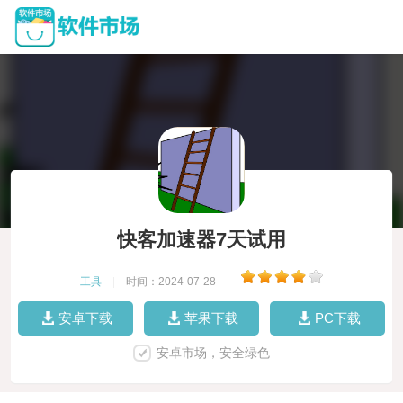
快客加速器7天试用
工具
|
时间：2024-07-28
|
安卓下载
苹果下载
PC下载
安卓市场，安全绿色