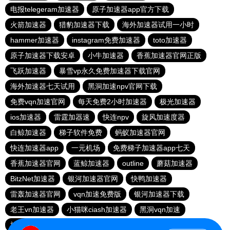
电报telegeram加速器
原子加速器app官方下载
火箭加速器
猎豹加速器下载
海外加速器试用一小时
hammer加速器
instagram免费加速器
toto加速器
原子加速器下载安卓
小牛加速器
香蕉加速器官网正版
飞跃加速器
暴雪vp永久免费加速器下载官网
海外加速器七天试用
黑洞加速npv官网下载
免费vqn加速官网
每天免费2小时加速器
极光加速器
ios加速器
雷霆加器速
快连npv
旋风加速度器
白鲸加速器
梯子软件免费
蚂蚁加速器官网
快连加速器app
一元机场
免费梯子加速器app七天
香蕉加速器官网
蓝鲸加速器
outline
蘑菇加速器
BitzNet加速器
银河加速器官网
快鸭加速器
雷轰加速器官网
vqn加速免费版
银河加速器下载
老王vn加速器
小猫咪ciash加速器
黑洞vqn加速
旋风加速度器
赔钱机场官网