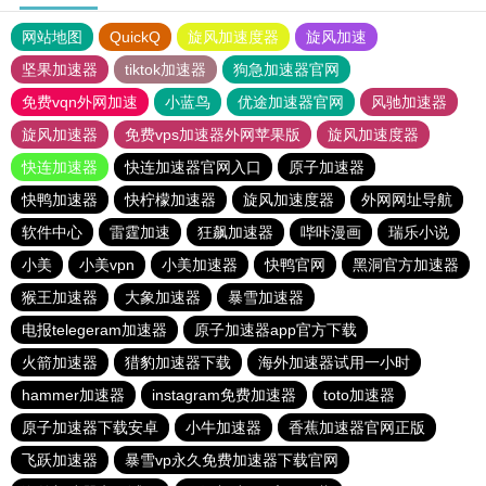
网站地图
QuickQ
旋风加速度器
旋风加速
坚果加速器
tiktok加速器
狗急加速器官网
免费vqn外网加速
小蓝鸟
优途加速器官网
风驰加速器
旋风加速器
免费vps加速器外网苹果版
旋风加速度器
快连加速器
快连加速器官网入口
原子加速器
快鸭加速器
快柠檬加速器
旋风加速度器
外网网址导航
软件中心
雷霆加速
狂飙加速器
哔咔漫画
瑞乐小说
小美
小美vpn
小美加速器
快鸭官网
黑洞官方加速器
猴王加速器
大象加速器
暴雪加速器
电报telegeram加速器
原子加速器app官方下载
火箭加速器
猎豹加速器下载
海外加速器试用一小时
hammer加速器
instagram免费加速器
toto加速器
原子加速器下载安卓
小牛加速器
香蕉加速器官网正版
飞跃加速器
暴雪vp永久免费加速器下载官网