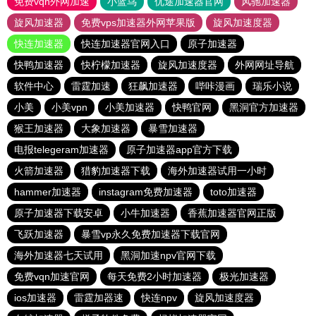
免费vqn外网加速
小蓝鸟
优途加速器官网
风驰加速器
旋风加速器
免费vps加速器外网苹果版
旋风加速度器
快连加速器
快连加速器官网入口
原子加速器
快鸭加速器
快柠檬加速器
旋风加速度器
外网网址导航
软件中心
雷霆加速
狂飙加速器
哔咔漫画
瑞乐小说
小美
小美vpn
小美加速器
快鸭官网
黑洞官方加速器
猴王加速器
大象加速器
暴雪加速器
电报telegeram加速器
原子加速器app官方下载
火箭加速器
猎豹加速器下载
海外加速器试用一小时
hammer加速器
instagram免费加速器
toto加速器
原子加速器下载安卓
小牛加速器
香蕉加速器官网正版
飞跃加速器
暴雪vp永久免费加速器下载官网
海外加速器七天试用
黑洞加速npv官网下载
免费vqn加速官网
每天免费2小时加速器
极光加速器
ios加速器
雷霆加器速
快连npv
旋风加速度器