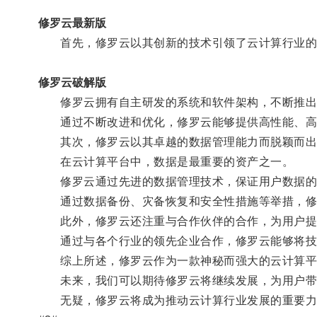
修罗云最新版
首先，修罗云以其创新的技术引领了云计算行业的
修罗云破解版
修罗云拥有自主研发的系统和软件架构，不断推出
通过不断改进和优化，修罗云能够提供高性能、高可
其次，修罗云以其卓越的数据管理能力而脱颖而出
在云计算平台中，数据是最重要的资产之一。
修罗云通过先进的数据管理技术，保证用户数据的
通过数据备份、灾备恢复和安全性措施等举措，修罗
此外，修罗云还注重与合作伙伴的合作，为用户提
通过与各个行业的领先企业合作，修罗云能够将技
综上所述，修罗云作为一款神秘而强大的云计算平
未来，我们可以期待修罗云将继续发展，为用户带
无疑，修罗云将成为推动云计算行业发展的重要力