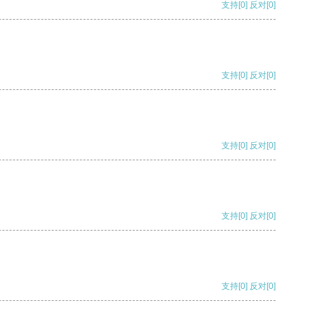
支持
[0]
反对
[0]
支持
[0]
反对
[0]
支持
[0]
反对
[0]
支持
[0]
反对
[0]
支持
[0]
反对
[0]