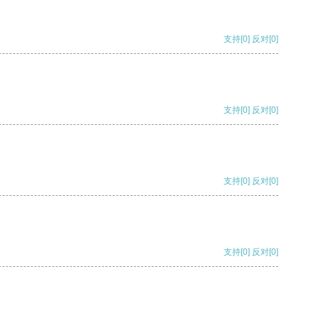
支持
[0]
反对
[0]
支持
[0]
反对
[0]
支持
[0]
反对
[0]
支持
[0]
反对
[0]