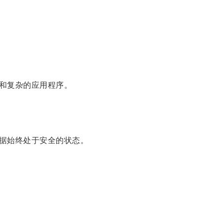
和复杂的应用程序。
据始终处于安全的状态。