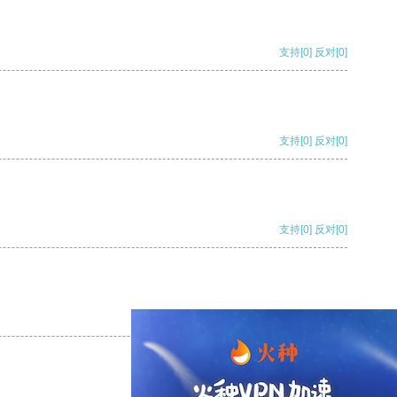
支持
[0]
反对
[0]
支持
[0]
反对
[0]
支持
[0]
反对
[0]
支持
[0]
反对
[0]