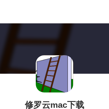
修罗云mac下载