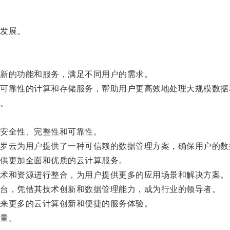
发展。
新的功能和服务，满足不同用户的需求。
靠性的计算和存储服务，帮助用户更高效地处理大规模数据
。
安全性、完整性和可靠性。
云为用户提供了一种可信赖的数据管理方案，确保用户的数
供更加全面和优质的云计算服务。
术和资源进行整合，为用户提供更多的应用场景和解决方案。
台，凭借其技术创新和数据管理能力，成为行业的领导者。
来更多的云计算创新和便捷的服务体验。
量。