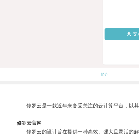
安
简介
修罗云是一款近年来备受关注的云计算平台，以其
修罗云官网
修罗云的设计旨在提供一种高效、强大且灵活的解