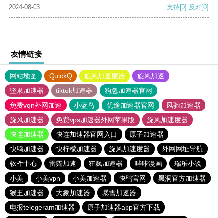
2024-08-03
支持
[0]
反对
[0]
友情链接
网站地图
QuickQ
旋风加速度器
旋风加速
坚果加速器
tiktok加速器
狗急加速器官网
免费vqn外网加速
小蓝鸟
优途加速器官网
风驰加速器
旋风加速器
免费vps加速器外网苹果版
旋风加速度器
快连加速器
快连加速器官网入口
原子加速器
快鸭加速器
快柠檬加速器
旋风加速度器
外网网址导航
软件中心
雷霆加速
狂飙加速器
哔咔漫画
瑞乐小说
小美
小美vpn
小美加速器
快鸭官网
黑洞官方加速器
猴王加速器
大象加速器
暴雪加速器
电报telegeram加速器
原子加速器app官方下载