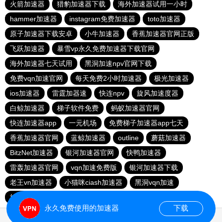
火箭加速器
猎豹加速器下载
海外加速器试用一小时
hammer加速器
instagram免费加速器
toto加速器
原子加速器下载安卓
小牛加速器
香蕉加速器官网正版
飞跃加速器
暴雪vp永久免费加速器下载官网
海外加速器七天试用
黑洞加速npv官网下载
免费vqn加速官网
每天免费2小时加速器
极光加速器
ios加速器
雷霆加器速
快连npv
旋风加速度器
白鲸加速器
梯子软件免费
蚂蚁加速器官网
快连加速器app
一元机场
免费梯子加速器app七天
香蕉加速器官网
蓝鲸加速器
outline
蘑菇加速器
BitzNet加速器
银河加速器官网
快鸭加速器
雷轰加速器官网
vqn加速免费版
银河加速器下载
老王vn加速器
小猫咪ciash加速器
黑洞vqn加速
旋风加速度器
赔钱机场官网
永久免费使用的加速器
下载