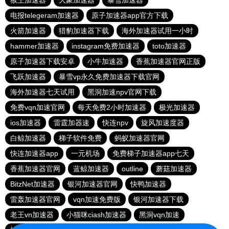
猴王加速器
大象加速器
暴雪加速器
电报telegeram加速器
原子加速器app官方下载
火箭加速器
猎豹加速器下载
海外加速器试用一小时
hammer加速器
instagram免费加速器
toto加速器
原子加速器下载安卓
小牛加速器
香蕉加速器官网正版
飞跃加速器
暴雪vp永久免费加速器下载官网
海外加速器七天试用
黑洞加速npv官网下载
免费vqn加速官网
每天免费2小时加速器
极光加速器
ios加速器
雷霆加器速
快连npv
旋风加速度器
白鲸加速器
梯子软件免费
蚂蚁加速器官网
快连加速器app
一元机场
免费梯子加速器app七天
香蕉加速器官网
蓝鲸加速器
outline
蘑菇加速器
BitzNet加速器
银河加速器官网
快鸭加速器
雷轰加速器官网
vqn加速免费版
银河加速器下载
老王vn加速器
小猫咪ciash加速器
黑洞vqn加速