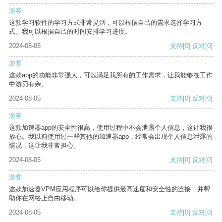
游客
这款学习软件的学习方式非常灵活，可以根据自己的需求选择学习方
式。我可以根据自己的时间安排学习进度。
2024-08-05
支持
[0]
反对
[0]
游客
这款app的功能非常强大，可以满足我所有的工作需求，让我能够在工作
中游刃有余。
2024-08-05
支持
[0]
反对
[0]
游客
这款加速器app的安全性很高，使用过程中不会泄露个人信息，这让我很
放心。我以前使用过一些其他的加速器app，经常会出现个人信息泄露的
情况，这让我非常担心。
2024-08-05
支持
[0]
反对
[0]
游客
这款加速器VPM应用程序可以给你提供最高速度和安全性的连接，并帮
助你在网络上自由移动。
2024-08-05
支持
[0]
反对
[0]