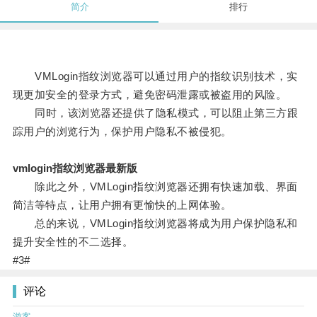
简介
排行
VMLogin指纹浏览器可以通过用户的指纹识别技术，实
现更加安全的登录方式，避免密码泄露或被盗用的风险。
同时，该浏览器还提供了隐私模式，可以阻止第三方跟
踪用户的浏览行为，保护用户隐私不被侵犯。
vmlogin指纹浏览器最新版
除此之外，VMLogin指纹浏览器还拥有快速加载、界面
简洁等特点，让用户拥有更愉快的上网体验。
总的来说，VMLogin指纹浏览器将成为用户保护隐私和
提升安全性的不二选择。
#3#
评论
游客