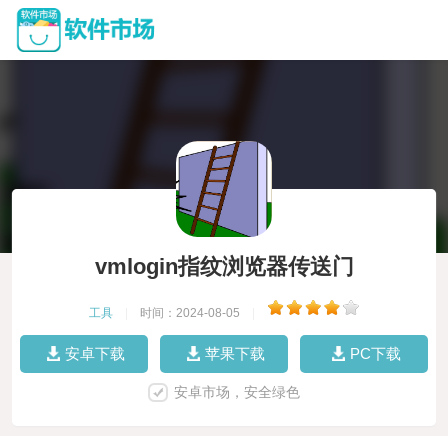
vmlogin指纹浏览器传送门
工具
|
时间：2024-08-05
|
安卓下载
苹果下载
PC下载
安卓市场，安全绿色