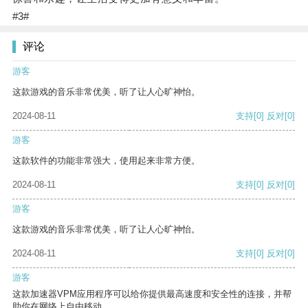
#3#
评论
游客
这款游戏的音乐非常优美，听了让人心旷神怡。
2024-08-11
支持
[0]
反对
[0]
游客
这款软件的功能非常强大，使用起来非常方便。
2024-08-11
支持
[0]
反对
[0]
游客
这款游戏的音乐非常优美，听了让人心旷神怡。
2024-08-11
支持
[0]
反对
[0]
游客
这款加速器VPM应用程序可以给你提供最高速度和安全性的连接，并帮
助你在网络上自由移动。