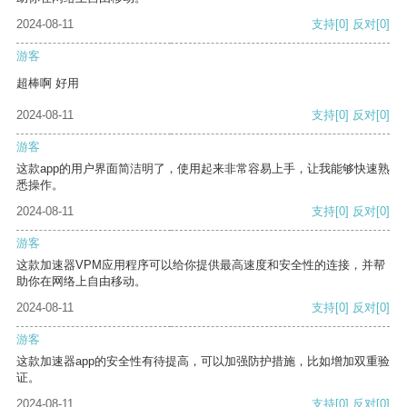
2024-08-11
支持
[0]
反对
[0]
游客
超棒啊 好用
2024-08-11
支持
[0]
反对
[0]
游客
这款app的用户界面简洁明了，使用起来非常容易上手，让我能够快速熟
悉操作。
2024-08-11
支持
[0]
反对
[0]
游客
这款加速器VPM应用程序可以给你提供最高速度和安全性的连接，并帮
助你在网络上自由移动。
2024-08-11
支持
[0]
反对
[0]
游客
这款加速器app的安全性有待提高，可以加强防护措施，比如增加双重验
证。
2024-08-11
支持
[0]
反对
[0]