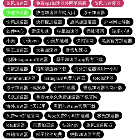
旋风加速器
免费vps加速器外网苹果版
旋风加速度器
快连加速器
快连加速器官网入口
原子加速器
快鸭加速器
快柠檬加速器
旋风加速度器
外网网址导航
软件中心
雷霆加速
狂飙加速器
哔咔漫画
瑞乐小说
小美
小美vpn
小美加速器
快鸭官网
黑洞官方加速器
猴王加速器
大象加速器
暴雪加速器
电报telegeram加速器
原子加速器app官方下载
火箭加速器
猎豹加速器下载
海外加速器试用一小时
hammer加速器
instagram免费加速器
toto加速器
原子加速器下载安卓
小牛加速器
香蕉加速器官网正版
飞跃加速器
暴雪vp永久免费加速器下载官网
海外加速器七天试用
黑洞加速npv官网下载
免费vqn加速官网
每天免费2小时加速器
极光加速器
ios加速器
雷霆加器速
快连npv
旋风加速度器
白鲸加速器
梯子软件免费
蚂蚁加速器官网