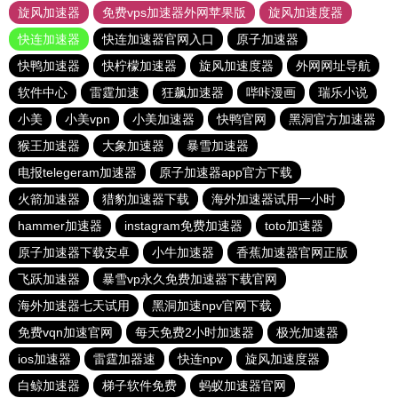
旋风加速器
免费vps加速器外网苹果版
旋风加速度器
快连加速器
快连加速器官网入口
原子加速器
快鸭加速器
快柠檬加速器
旋风加速度器
外网网址导航
软件中心
雷霆加速
狂飙加速器
哔咔漫画
瑞乐小说
小美
小美vpn
小美加速器
快鸭官网
黑洞官方加速器
猴王加速器
大象加速器
暴雪加速器
电报telegeram加速器
原子加速器app官方下载
火箭加速器
猎豹加速器下载
海外加速器试用一小时
hammer加速器
instagram免费加速器
toto加速器
原子加速器下载安卓
小牛加速器
香蕉加速器官网正版
飞跃加速器
暴雪vp永久免费加速器下载官网
海外加速器七天试用
黑洞加速npv官网下载
免费vqn加速官网
每天免费2小时加速器
极光加速器
ios加速器
雷霆加器速
快连npv
旋风加速度器
白鲸加速器
梯子软件免费
蚂蚁加速器官网