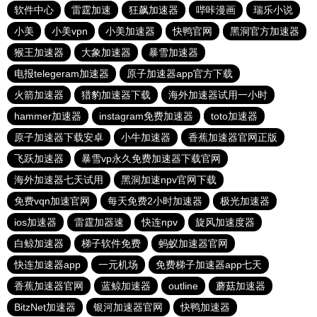
软件中心
雷霆加速
狂飙加速器
哔咔漫画
瑞乐小说
小美
小美vpn
小美加速器
快鸭官网
黑洞官方加速器
猴王加速器
大象加速器
暴雪加速器
电报telegeram加速器
原子加速器app官方下载
火箭加速器
猎豹加速器下载
海外加速器试用一小时
hammer加速器
instagram免费加速器
toto加速器
原子加速器下载安卓
小牛加速器
香蕉加速器官网正版
飞跃加速器
暴雪vp永久免费加速器下载官网
海外加速器七天试用
黑洞加速npv官网下载
免费vqn加速官网
每天免费2小时加速器
极光加速器
ios加速器
雷霆加器速
快连npv
旋风加速度器
白鲸加速器
梯子软件免费
蚂蚁加速器官网
快连加速器app
一元机场
免费梯子加速器app七天
香蕉加速器官网
蓝鲸加速器
outline
蘑菇加速器
BitzNet加速器
银河加速器官网
快鸭加速器