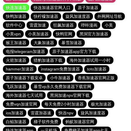
快连加速器
快连加速器官网入口
原子加速器
快鸭加速器
快柠檬加速器
旋风加速度器
外网网址导航
软件中心
雷霆加速
狂飙加速器
哔咔漫画
小美
小美vpn
小美加速器
快鸭官网
黑洞官方加速器
猴王加速器
大象加速器
暴雪加速器
电报telegeram加速器
原子加速器app官方下载
火箭加速器
猎豹加速器下载
海外加速器试用一小时
hammer加速器
instagram免费加速器
toto加速器
原子加速器下载安卓
小牛加速器
香蕉加速器官网正版
飞跃加速器
暴雪vp永久免费加速器下载官网
海外加速器七天试用
黑洞加速npv官网下载
免费vqn加速官网
每天免费2小时加速器
极光加速器
ios加速器
雷霆加器速
快连npv
旋风加速度器
白鲸加速器
梯子软件免费
蚂蚁加速器官网
快连加速器app
一元机场
免费梯子加速器app七天