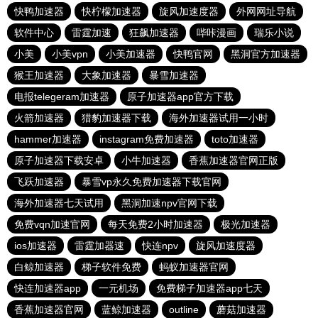
快鸭加速器
快柠檬加速器
旋风加速度器
外网网址导航
软件中心
雷霆加速
狂飙加速器
哔咔漫画
瑞乐小说
小美
小美vpn
小美加速器
快鸭官网
黑洞官方加速器
猴王加速器
大象加速器
暴雪加速器
电报telegeram加速器
原子加速器app官方下载
火箭加速器
猎豹加速器下载
海外加速器试用一小时
hammer加速器
instagram免费加速器
toto加速器
原子加速器下载安卓
小牛加速器
香蕉加速器官网正版
飞跃加速器
暴雪vp永久免费加速器下载官网
海外加速器七天试用
黑洞加速npv官网下载
免费vqn加速官网
每天免费2小时加速器
极光加速器
ios加速器
雷霆加器速
快连npv
旋风加速度器
白鲸加速器
梯子软件免费
蚂蚁加速器官网
快连加速器app
一元机场
免费梯子加速器app七天
香蕉加速器官网
蓝鲸加速器
outline
蘑菇加速器