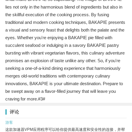
lies not only in the harmonious blend of ingredients but also in
the skillful execution of the cooking process. By fusing
traditional and modern cooking techniques, BAKAPIE presents
a visual and sensory feast that delights both the palate and the
eyes. Whether you're enjoying a BAKAPIE pie filled with
succulent seafood or indulging in a savory BAKAPIE pastry
bursting with vibrant vegetarian flavors, this culinary adventure
promises an explosion of taste unlike any other. So, if you're
seeking a one-of-a-kind dining experience that harmoniously
merges old-world traditions with contemporary culinary
innovations, BAKAPIE is your ultimate destination. Prepare to
be swept away on a flavor-filled journey that will leave you
craving for more.#3#
评论
游客
这款加速器VPM应用程序可以给你提供最高速度和安全性的连接，并帮